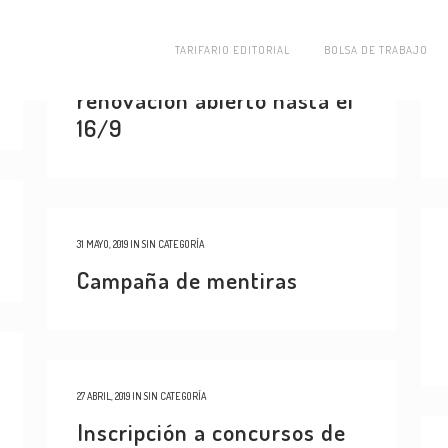
06 SEPTIEMBRE, 2019
IN
SIN CATEGORÍA
TARIFARIO EDITORIAL
BOLSA DE TRABAJO
Inscripción a concurso de
renovación abierto hasta el
16/9
31 MAYO, 2019
IN
SIN CATEGORÍA
Campaña de mentiras
27 ABRIL, 2019
IN
SIN CATEGORÍA
Inscripción a concursos de