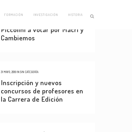
06 SEPTIEMBRE, 2019
IN
SIN CATEGORÍA
FORMACIÓN
INVESTIGACIÓN
HISTORIA
De la convocatoria de
Piccolini a votar por Macri y
Cambiemos
31 MAYO, 2019
IN
SIN CATEGORÍA
Inscripción y nuevos
concursos de profesores en
la Carrera de Edición