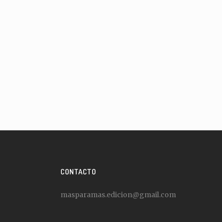
CONTACTO
masparamas.edicion@gmail.com