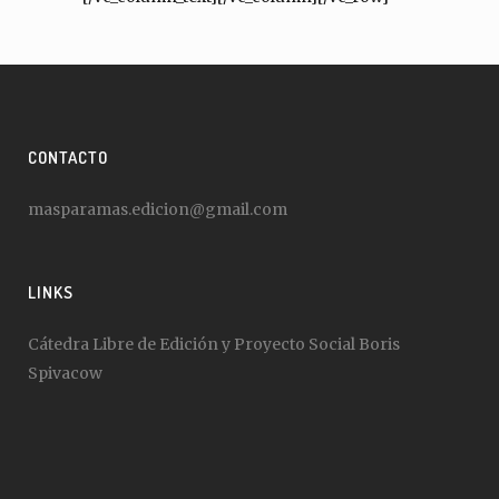
CONTACTO
masparamas.edicion@gmail.com
LINKS
Cátedra Libre de Edición y Proyecto Social Boris
Spivacow