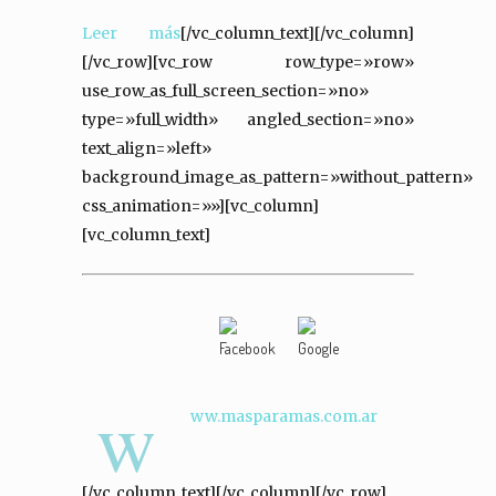
Leer más
[/vc_column_text][/vc_column]
[/vc_row][vc_row row_type=»row»
use_row_as_full_screen_section=»no»
type=»full_width» angled_section=»no»
text_align=»left»
background_image_as_pattern=»without_pattern»
css_animation=»»][vc_column]
[vc_column_text]
w
ww.masparamas.com.ar
[/vc_column_text][/vc_column][/vc_row]