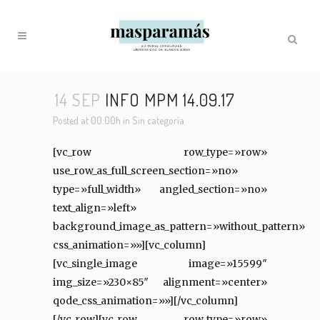
14 SEP
INFO MPM 14.09.17
Posted at 00:00h
in
Sin categoría
[vc_row row_type=»row»
use_row_as_full_screen_section=»no»
type=»full_width» angled_section=»no»
text_align=»left»
background_image_as_pattern=»without_pattern»
css_animation=»»][vc_column]
[vc_single_image image=»15599″
img_size=»230×85″ alignment=»center»
qode_css_animation=»»][/vc_column]
[/vc_row][vc_row row_type=»row»