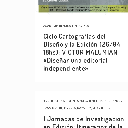
26 ABRIL, 2021
IN
ACTUALIDAD
,
AGENDA
Ciclo Cartografías del
Diseño y la Edición (26/04
18hs): VICTOR MALUMIAN
«Diseñar una editorial
independiente»
10 JULIO, 2013
IN
ACTIVIDADES
,
ACTUALIDAD
,
DEBATES
,
FORMACIÓN
,
INVESTIGACIÓN
,
JORNADAS
,
PROYECTOS
,
VIDA POLÍTICA
I Jornadas de Investigación
en Edición: Itinerarios de la