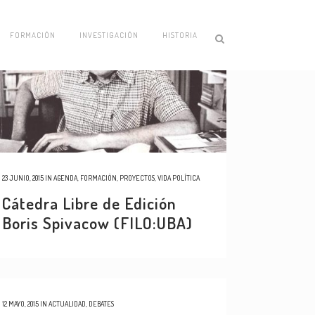
FORMACIÓN
INVESTIGACIÓN
HISTORIA
23 JUNIO, 2015
IN
AGENDA
,
FORMACIÓN
,
PROYECTOS
,
VIDA POLÍTICA
Cátedra Libre de Edición
Boris Spivacow (FILO:UBA)
12 MAYO, 2015
IN
ACTUALIDAD
,
DEBATES