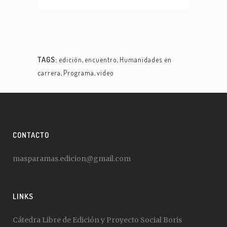
PP-38170PA-PP-42208.mp4?_=2
TAGS:
edición
,
encuentro
,
Humanidades en
carrera
,
Programa
,
video
CONTACTO
masparamas.edicion@gmail.com
LINKS
Cátedra Libre de Edición y Proyecto Social Boris