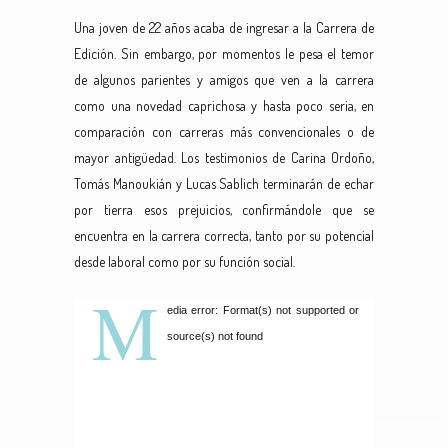
Una joven de 22 años acaba de ingresar a la Carrera de
Edición. Sin embargo, por momentos le pesa el temor
de algunos parientes y amigos que ven a la carrera
como una novedad caprichosa y hasta poco seria, en
comparación con carreras más convencionales o de
mayor antigüedad. Los testimonios de Carina Ordoño,
Tomás Manoukián y Lucas Sablich terminarán de echar
por tierra esos prejuicios, confirmándole que se
encuentra en la carrera correcta, tanto por su potencial
desde laboral como por su función social.
M
Reproductor
edia error: Format(s) not supported or
de
source(s) not found
vídeo
Descargar archivo:
https://mediateca.filo.uba.ar/sites/mediateca.filo.uba.ar/files/videos/Humanidades