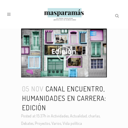
05 NOV
CANAL ENCUENTRO,
HUMANIDADES EN CARRERA:
EDICIÓN
Posted at 15:37h
in
Actividades
,
Actualidad
,
charlas
,
Debates
,
Proyectos
,
Varios
,
Vida política