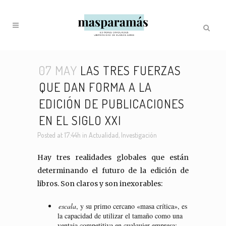
07 MAY
LAS TRES FUERZAS
QUE DAN FORMA A LA
EDICIÓN DE PUBLICACIONES
EN EL SIGLO XXI
Posted at 17:44h
in
Actualidad
,
Investigación
Hay tres realidades globales que están
determinando el futuro de la edición de
libros. Son claros y son inexorables:
escala
, y su primo cercano «masa crítica», es
la capacidad de utilizar el tamaño como una
ventaja competitiva en cualquier empresa;