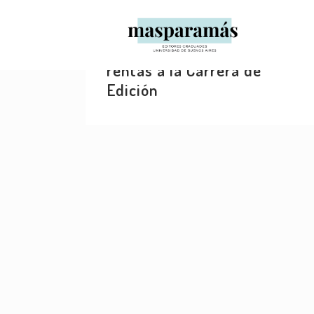
18 JUNIO, 2014
IN
DEBATES
,
VIDA POLÍTICA
Frente al intento de quitarle
rentas a la Carrera de
Edición