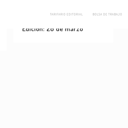
25 MARZO, 2014
IN
ACTUALIDAD
,
INFORMES DE JUNTA
,
VIDA POLÍTICA
TARIFARIO EDITORIAL
BOLSA DE TRABAJO
Brutalidad política en
Edición: 20 de marzo