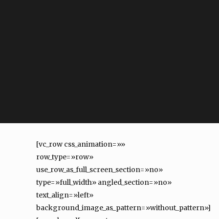
[vc_row css_animation=»»
row_type=»row»
use_row_as_full_screen_section=»no»
type=»full_width» angled_section=»no»
text_align=»left»
background_image_as_pattern=»without_pattern»]