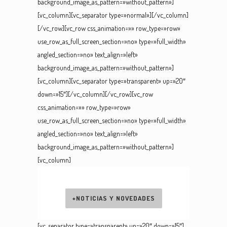
background_image_as_pattern=»without_pattern»]
[vc_column][vc_separator type=»normal»][/vc_column]
[/vc_row][vc_row css_animation=»» row_type=»row»
use_row_as_full_screen_section=»no» type=»full_width»
angled_section=»no» text_align=»left»
background_image_as_pattern=»without_pattern»]
[vc_column][vc_separator type=»transparent» up=»20″
down=»15″][/vc_column][/vc_row][vc_row
css_animation=»» row_type=»row»
use_row_as_full_screen_section=»no» type=»full_width»
angled_section=»no» text_align=»left»
background_image_as_pattern=»without_pattern»]
[vc_column]
+NOTICIAS Y NOVEDADES
[vc_separator type=»transparent» up=»20″ down=»15″]