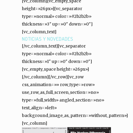
[vc_column][vc_empty_space
height=»26px»][vc_separator
type=»normal» color=»#2b2b2b»
thickness=»3″ up=»0″ down=»0″]
[vc_column_text]
NOTICIAS Y NOVEDADES
[/vc_column_text][vc_separator
type=»normal» color=»#2b2b2b»
thickness=»1″ up=»0″ down=»0″]
[vc_empty_space height=»26px»]
[/vc_column][/vc_row][vc_row
css_animation=»» row_type=»row»
use_row_as_full_screen_section=»no»
type=»full_width» angled_section=»no»
text_align=»left»
background_image_as_pattern=»without_pattern»]
[vc_column]