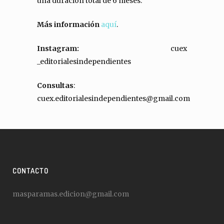
una duración total de 6 meses.
Más información
aquí
.
Instagram:
cuex
_editorialesindependientes
Consultas
:
cuex.editorialesindependientes@gmail.com
CONTACTO
masparamas.edicion@gmail.com