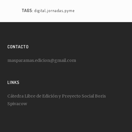
TAGS:
digital
,
jornadas
,
pyme
CONTACTO
masparamas.edicion@gmail.com
LINKS
Cátedra Libre de Edición y Proyecto Social Boris
Spivacow