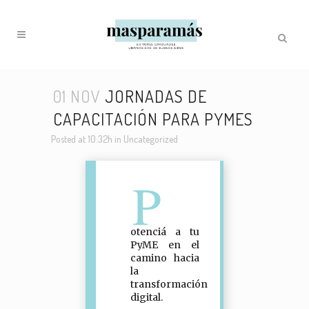
01 NOV
JORNADAS DE
CAPACITACIÓN PARA PYMES
Posted at 10:32h
in
Uncategorized
P
otenciá a tu
PyME en el
camino hacia
la
transformación
digital.