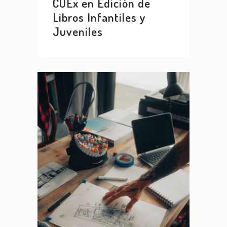
CUEx en Edición de
Libros Infantiles y
Juveniles