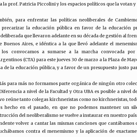
 la prof. Patricia Piccolini y los espacios políticos que la votan 
mbién, para enfrentar las políticas neoliberales de Cambiem
 precarizar la educación pública en favor de la educación pr
deliberada que llevaron adelante en su década de gestión al fren
e Buenos Aires, e idéntica a la que llevó adelante el menemi
e los convocamos a sumarse a la marcha convocada por 
rgentinos (CTA) para este jueves 30 de marzo a la Plaza de May
a de la educación pública, y a favor de un presupuesto justo par
Más para más no formamos parte orgánica de ningún otro cole
iferencia a nivel de la Facultad y Otra UBA es posible a nivel d
ivo reúne tanto colegas kirchneristas como no kirchneristas, tod
 hecho en el pasado, en que no podemos mantener un sil
trucción del neoliberalismo se vuelve a instaurar en nuestro país
endente volver a cantar las mismas canciones que cantábamos
 luchábamos contra el menemismo y la aplicación de exactame