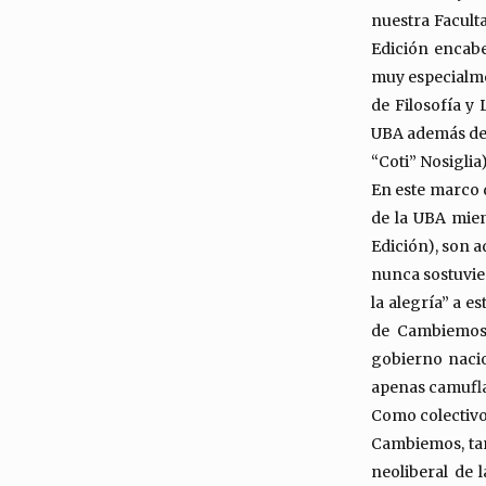
nuestra Facult
Edición encabez
muy especialmen
de Filosofía y
UBA además de 
“Coti” Nosiglia)
En este marco 
de la UBA mien
Edición), son 
nunca sostuvier
la alegría” a e
de Cambiemos 
gobierno nacio
apenas camufla
Como colectivo
Cambiemos, tant
neoliberal de 