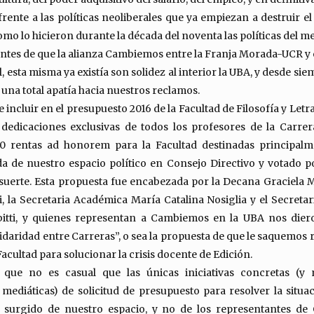
frente a las políticas neoliberales que ya empiezan a destruir el 
omo lo hicieron durante la década del noventa las políticas del
tes de que la alianza Cambiemos entre la Franja Morada-UCR y e
l, esta misma ya existía son solidez al interior la UBA, y desde sie
una total apatía hacia nuestros reclamos.
 incluir en el presupuesto 2016 de la Facultad de Filosofía y Le
edicaciones exclusivas de todos los profesores de la Carrer
100 rentas ad honorem para la Facultad destinadas principalm
da de nuestro espacio político en Consejo Directivo y votado 
a suerte. Esta propuesta fue encabezada por la Decana Graciela 
i, la Secretaria Académica María Catalina Nosiglia y el Secreta
bitti, y quienes representan a Cambiemos en la UBA nos die
lidaridad entre Carreras”, o sea la propuesta de que le saquemos 
Facultad para solucionar la crisis docente de Edición.
 que no es casual que las únicas iniciativas concretas (
 mediáticas) de solicitud de presupuesto para resolver la situa
 surgido de nuestro espacio, y no de los representantes d