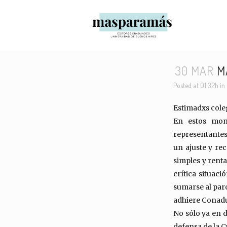
30 MAR
MA
Posted at 01:32h
in
Estimadxs cole
En estos mom
representantes
un ajuste y re
simples y rent
crítica situac
sumarse al par
adhiere Conadu
No sólo ya en 
defensa de la Cu