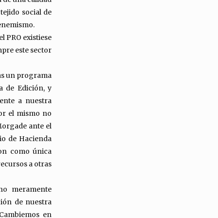
tejido social de
 menemismo.
l PRO existiese
mpre este sector
tras un programa
a de Edición, y
ente a nuestra
por el mismo no
Morgade ante el
rio de Hacienda
ron como única
recursos a otras
y no meramente
ción de nuestra
e Cambiemos en