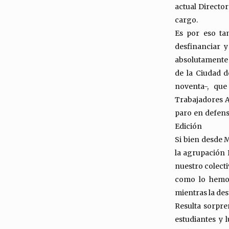
actual Directora
cargo.
Es por eso ta
desfinanciar y
absolutamente 
de la Ciudad d
noventa-, qu
Trabajadores A
paro en defens
Edición
Si bien desde 
la agrupación D
nuestro colect
como lo hemos
mientras la des
Resulta sorpr
estudiantes y