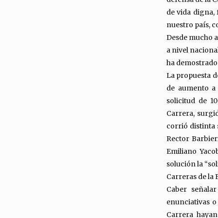
de vida digna, 
nuestro país, c
Desde mucho an
a nivel naciona
ha demostrado 
La propuesta de
de aumento a d
solicitud de 
Carrera, surgi
corrió distint
Rector Barbier
Emiliano Yaco
solución la “so
Carreras de la 
Caber señalar
enunciativas o
Carrera hayan