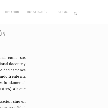
FORMACIÓN
INVESTIGACIÓN
HISTORIA
ÓN
onal como sus
ional docente y
de dedicaciones
ndo frente a la
 es fundamental
(CTA), a la que
zación, sino en
va de una calidad