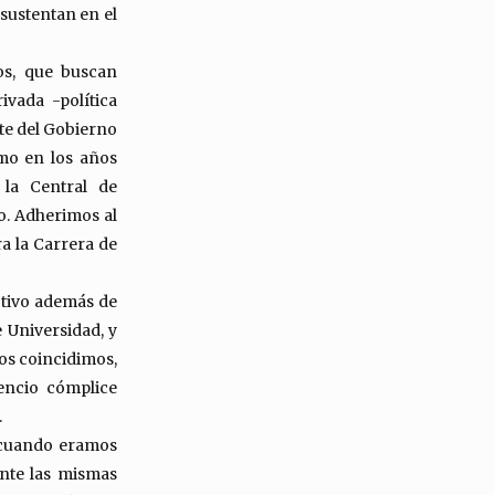
y sustentan en el
os, que buscan
ivada -política
te del Gobierno
smo en los años
la Central de
o. Adherimos al
a la Carrera de
ctivo además de
e Universidad, y
os coincidimos,
encio cómplice
.
 cuando eramos
nte las mismas