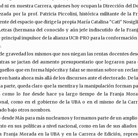
ad ni en nuestra Carrera, quienes hoy ocupan la Dirección del 
ada por la prof. Patricia Piccolini, histórica militante de la 
te del espacio que dirige la propia María Catalina “Cati” Nosigli
 Letras (hermana del conocido y aún jefe indiscutido de la Fran
principal impulsor de la alianza UCR-PRO para la conformació
.
de gravedad los mismos que nos niegan las rentas docentes des
tras se jactan del aumento presupuestario que lograron para 
aquellos que en forma hipócrita y falaz se montan sobre un recla
on hasta ahora más allá de los discursos ante el electorado. De l
sta parte, queda claro que la mentira y la manipulación forman pa
como lo fue desde hace ya largo tiempo de la Franja Morad
nal, como en el gobierno de la UBA o en el mismo de la Carr
do bajo otros nombres.
 desde Más para más nucleamos y formamos parte de un amplio 
o en sus políticas a nivel nacional, como en las de sus aliados
la Franja Morada en la UBA y en la Carrera de Edición, repre