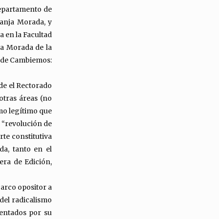
Departamento de
Franja Morada, y
a en la Facultad
ja Morada de la
n de Cambiemos:
de el Rectorado
otras áreas (no
mo legítimo que
a “revolución de
rte constitutiva
a, tanto en el
era de Edición,
arco opositor a
 del radicalismo
sentados por su