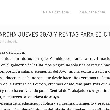
TARIFARIO EDITORIAL
BOLSA DE TRABAJO
RCHA JUEVES 30/3 Y RENTAS PARA EDICI
Sin categoría
gas de Edición:
entos tan duros en que Cambiemos, tanto a nivel naci
 en el gobierno de la UBA, nos niegan no sólo una partitaria nac
composición salarial elemental del 35%, sino la exclusivización 
as a docentes ad honorem que desde hace años venimos reclama
ión de la Carrera de Edición, creemos desde Más para más que
o y marcha convocado por la Central de Trabajadores Argentinos 
, este
Jueves 30
en
Plaza de Mayo.
defensa de la educación pública y su desfinanciamiento y precari
ltura, del poder adquisitivo del salario, del empleo, y en definiti