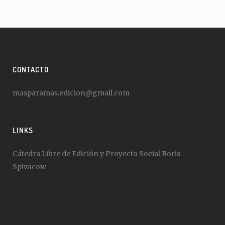
CONTACTO
masparamas.edicion@gmail.com
LINKS
Cátedra Libre de Edición y Proyecto Social Boris
Spivacow