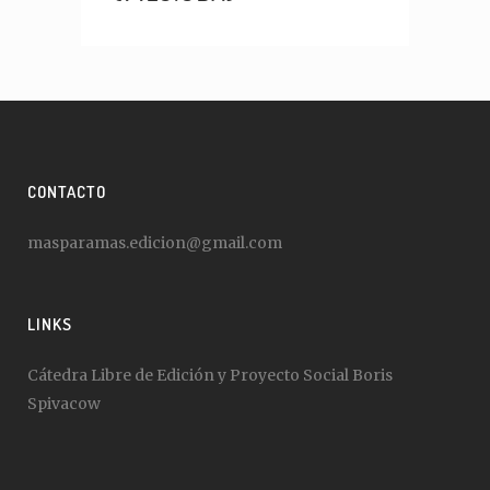
CONTACTO
masparamas.edicion@gmail.com
LINKS
Cátedra Libre de Edición y Proyecto Social Boris
Spivacow