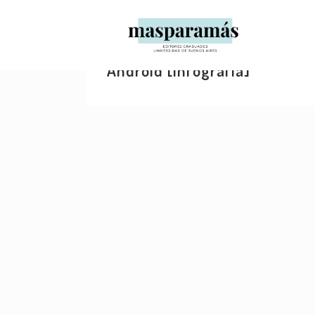
13 JULIO, 2014
IN
ACTUALIDAD
,
INTERNACIONAL
Hábitos de lectura: iOS vs
Android [infografía]