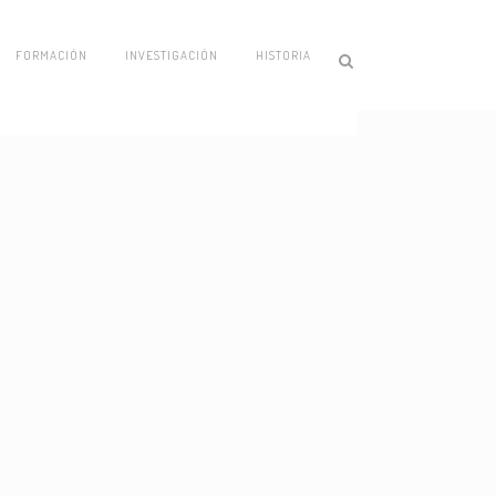
06 JUNIO, 2013
IN
ACTUALIDAD
,
INVESTIGACIÓN
FORMACIÓN
INVESTIGACIÓN
HISTORIA
Hábitos de lectura en Chile