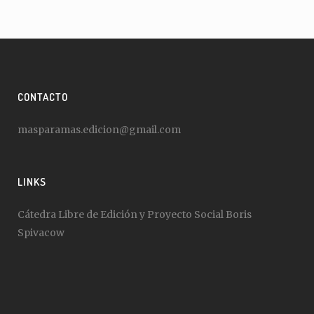
CONTACTO
masparamas.edicion@gmail.com
LINKS
Cátedra Libre de Edición y Proyecto Social Boris
Spivacow