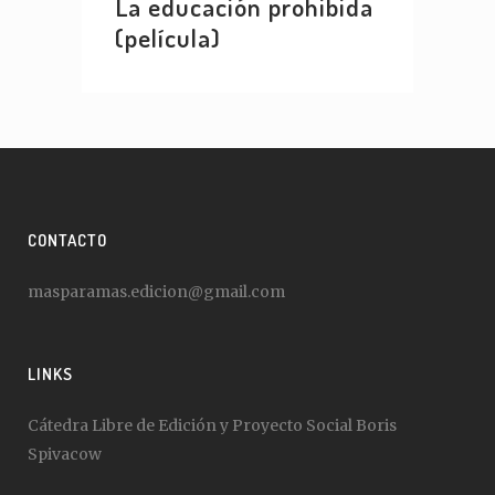
La educación prohibida
(película)
CONTACTO
masparamas.edicion@gmail.com
LINKS
Cátedra Libre de Edición y Proyecto Social Boris
Spivacow