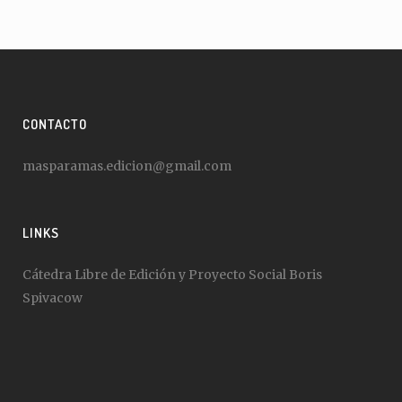
CONTACTO
masparamas.edicion@gmail.com
LINKS
Cátedra Libre de Edición y Proyecto Social Boris
Spivacow