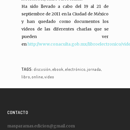
Ha sido llevado a cabo del 19 al 21 de
septiembre de 2011 en la Ciudad de México
y han quedado como documentos los
videos de las diferentes charlas que se
pueden ver
en
http://www.conaculta.gob.mx/libroelectronico/vid
TAGS:
discusión
,
ebook
,
electrónico
,
jornada
,
libro
,
online
,
video
CONTACTO
masparamas.edicion@gmail.com