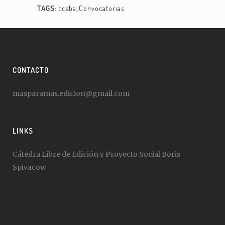
TAGS:
cceba
,
Convocatorias
CONTACTO
masparamas.edicion@gmail.com
LINKS
Cátedra Libre de Edición y Proyecto Social Boris
Spivacow