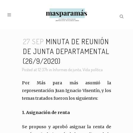
27 SEP
MINUTA DE REUNIÓN
DE JUNTA DEPARTAMENTAL
(26/9/2020)
Posted at 12:37h
in
Informes de junta
,
Vida política
Por Más para más asumió la
representación Juan Ignacio Visentín, y los
temas tratados fueron los siguientes:
1. Asignación de renta
Se propuso y aprobó asignar la renta de