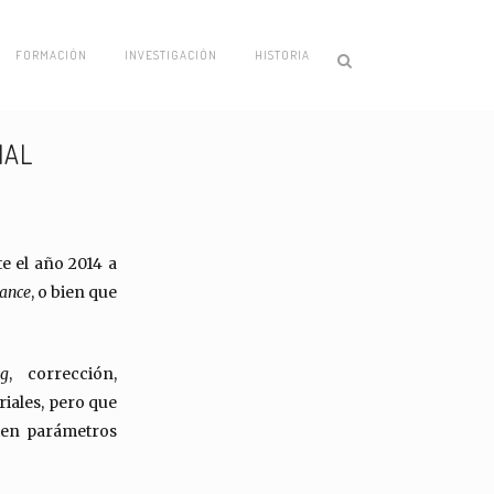
FORMACIÓN
INVESTIGACIÓN
HISTORIA
IAL
e el año 2014 a
lance
, o bien que
ng
, corrección,
riales, pero que
ten parámetros