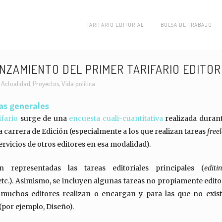
TARIFARIO EDITORIAL
BOLSA DE TRABAJO
NZAMIENTO DEL PRIMER TARIFARIO EDITOR
n
Actualidad
,
Proyectos
,
Vida política
cas generales
ifario
surge de una
encuesta cuali-cuantitativa
realizada durant
 carrera de Edición (especialmente a los que realizan tareas
free
ervicios de otros editores en esa modalidad).
 representadas las tareas editoriales principales (
editi
tc.). Asimismo, se incluyen algunas tareas no propiamente edito
 muchos editores realizan o encargan y para las que no exis
por ejemplo, Diseño).