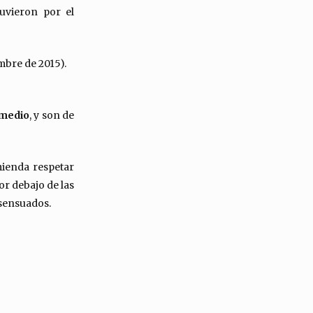
uvieron por el
mbre de 2015).
medio
, y son de
mienda respetar
or debajo de las
nsensuados.