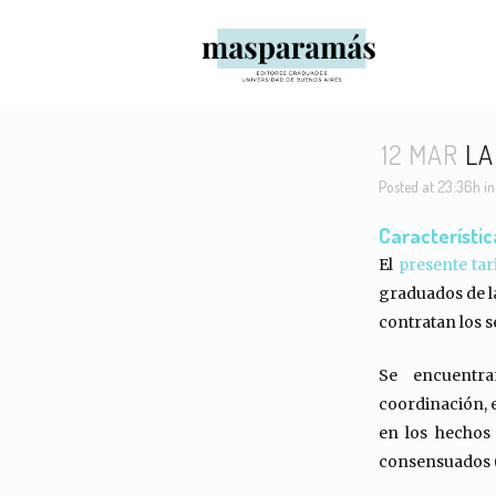
12 MAR
LA
Posted at 23:36h
i
Característi
El
presente tar
graduados de la
contratan los s
Se encuentran
coordinación, e
en los hechos
consensuados (