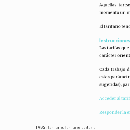
Aquellas tare
momento un mu
El tarifario te
Instrucciones
Las tarifas qu
carácter
orien
Cada trabajo d
estos parámetro
sugeridas), pa
Acceder al tari
Responder la e
TAGS:
Tarifario
,
Tarifario editorial