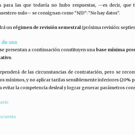
as para las que todavía no hubo respuestas, —es decir, que t
estreo nulo— se consignan como “N/D”: “No hay datos”.
ndrá un
régimen de revisión semestral
(próxima revisión: septie
 de uso
e se presentan a continuación constituyen una
base mínima pro
tativo
.
ependerá de las circunstancias de contratación, pero se reco
s mínimos, y no aplicar tarifas sensiblemente inferiores (20% p
ra evitar la competencia desleal y lograr generar parámetros co
fario
ncuesta