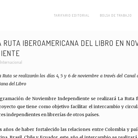
TARIFARIO EDITORIAL
BOLSA DE TRABAJO
 RUTA IBEROAMERICANA DEL LIBRO EN NO
IENTE
Internacional
a Ruta se realizarán los días 4, 5 y 6 de noviembre a través del
Canal 
ana del Libro
ogramación de Noviembre Independiente se realizará La Ruta 
royecto que tiene como objetivo facilitar el intercambio y circul
res independientes en librerías de otros países.
s años de haber fortalecido las relaciones entre Colombia y pa
na, Brasil, Chile y Ecuador, este año el intercambio se realizar