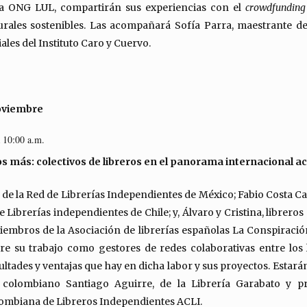
la ONG LUL, compartirán sus experiencias con el
crowdfundin
urales sostenibles. Las acompañará Sofía Parra, maestrante 
iales del Instituto Caro y Cuervo.
noviembre
a 10:00 a.m.
 más: colectivos de libreros en el panorama internacional a
, de la Red de Librerías Independientes de México; Fabio Costa Ca
e Librerías independientes de Chile; y, Álvaro y Cristina, libreros
embros de la Asociación de librerías españolas La Conspiración
e su trabajo como gestores de redes colaborativas entre los 
icultades y ventajas que hay en dicha labor y sus proyectos. Est
o colombiano Santiago Aguirre, de la Librería Garabato y pr
ombiana de Libreros Independientes ACLI.