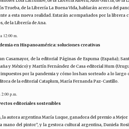
pañoles Lola Larrumbe, de la Librería Alberti; Aldo García, de la 
ús Trueba, de la Librería La Buena Vida, hablarán acerca del pan
frente a esta nueva realidad. Estarán acompañados por la librera
, de la Librería de Ana.
 a 12:00 m.
ndemia en Hispanoamérica: soluciones creativas
uan Casamayor, de la editorial Páginas de Espuma (España); Sa
paña y México) y Martín Fernández de Casa editorial Hum (Urug
s impuestos por la pandemia y cómo los han sorteado a lo largo d
tora de la editorial Cataplum, María Fernanda Paz-Castillo.
a 2:00 p.m.
ectos editoriales sostenibles
, la autora argentina María Luque, ganadora del premio a Mejor 
 mano del pintor”, y la gestora cultural argentina, Daniela Rosi