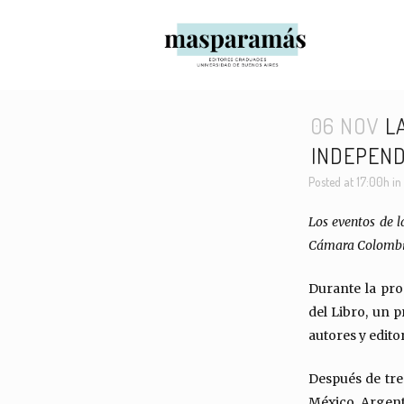
06 NOV
LA
INDEPEND
Posted at 17:00h
in
Los eventos de l
Cámara Colombi
Durante la pr
del Libro, un p
autores y edito
Después de tre
México, Argenti