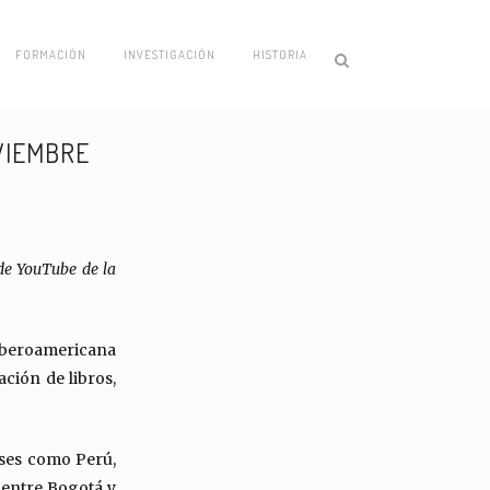
FORMACIÓN
INVESTIGACIÓN
HISTORIA
VIEMBRE
de YouTube de la
Iberoamericana
ación de libros,
íses como Perú,
á entre Bogotá y