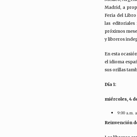
Madrid, a prop
Feria del Libr
las editoriale
próximos meses
y libreros ind
En esta ocasió
el idioma espa
sus orillas tam
Día 1:
miércoles, 4 
9:00 a.m. 
Reinvención de