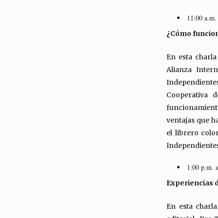
11:00 a.m.
¿Cómo funcion
En esta charla
Alianza Intern
Independiente
Cooperativa d
funcionamiento 
ventajas que h
el librero col
Independientes
1:00 p.m. 
Experiencias 
En esta charla