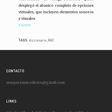
desplegó el abanico completo de opciones
virtuales, que incluyen elementos sonoros
y visuales.
Fuente
TAGS:
diccionario
,
RAE
CONTACTO
masparamas.edicion@gmail.com
LINKS