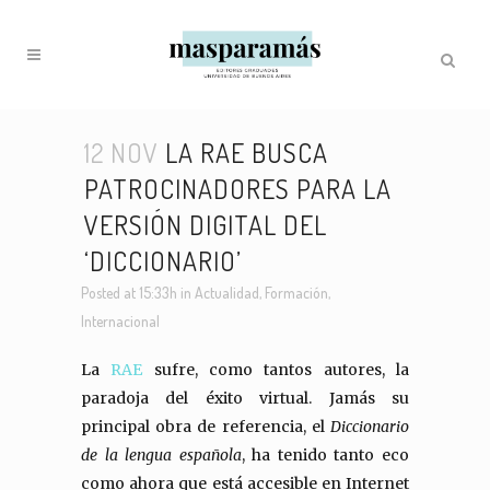
12 NOV
LA RAE BUSCA
PATROCINADORES PARA LA
VERSIÓN DIGITAL DEL
‘DICCIONARIO’
Posted at 15:33h
in
Actualidad
,
Formación
,
Internacional
La
RAE
sufre, como tantos autores, la
paradoja del éxito virtual. Jamás su
principal obra de referencia, el
Diccionario
de la lengua española
, ha tenido tanto eco
como ahora que está accesible en Internet