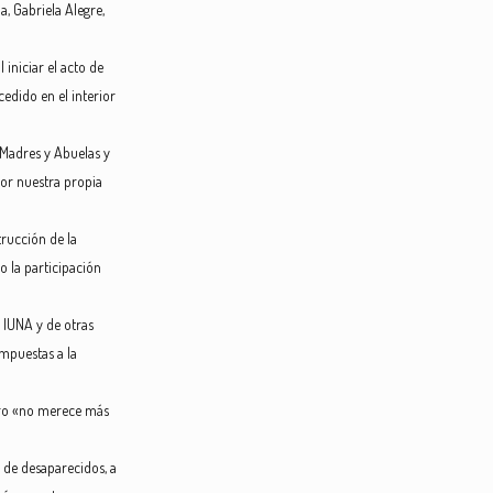
, Gabriela Alegre,
iniciar el acto de
edido en el interior
s Madres y Abuelas y
por nuestra propia
trucción de la
o la participación
l IUNA y de otras
impuestas a la
ibro «no merece más
 de desaparecidos, a