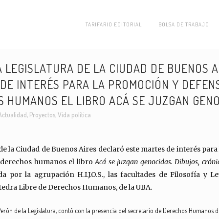
TARIFARIO EDITORIAL
BOLSA DE TRABAJO
 LEGISLATURA DE LA CIUDAD DE BUENOS A
DE INTERÉS PARA LA PROMOCIÓN Y DEFEN
 HUMANOS EL LIBRO ACÁ SE JUZGAN GEN
Actualidad
,
Proyectos
,
Vida política
de la Ciudad de Buenos Aires declaró este martes de interés par
 derechos humanos el libro
Acá se juzgan genocidas. Dibujos, cróni
da por la agrupación H.I.J.O.S., las facultades de Filosofía y L
Cátedra Libre de Derechos Humanos, de la UBA.
 Perón de la Legislatura, contó con la presencia del secretario de Derechos Humanos d