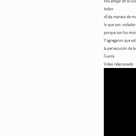
«no aflojar en la lu
todo».
«Esta manera de mos
lo que son: violado
porque son los mism
Y agregaron que est
la persecución de la
Fuente
Video relacionado: