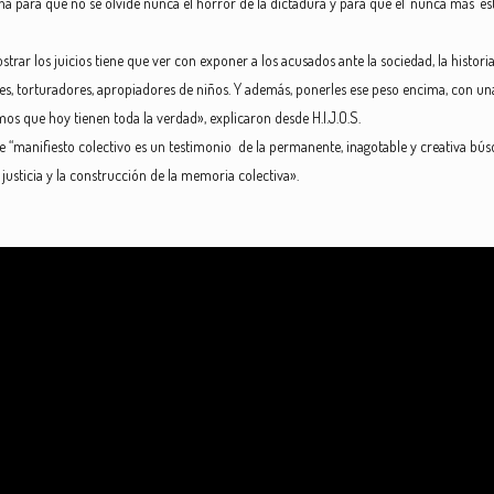
cha para que no se olvide nunca el horror de la dictadura y para que el ´nunca más´ es
trar los juicios tiene que ver con exponer a los acusados ante la sociedad, la histor
res, torturadores, apropiadores de niños. Y además, ponerles ese peso encima, con un
os que hoy tienen toda la verdad», explicaron desde H.I.J.O.S.
e “manifiesto colectivo es un testimonio de la permanente, inagotable y creativa bús
 justicia y la construcción de la memoria colectiva».