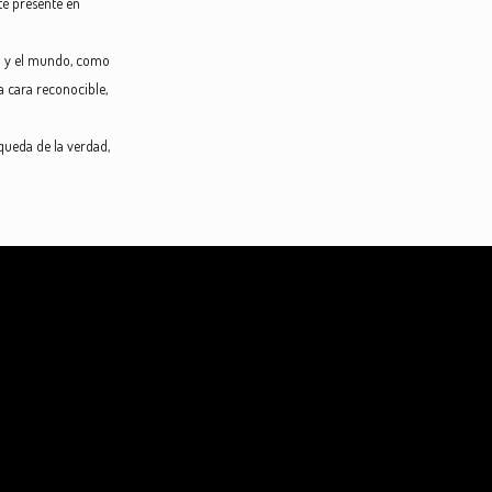
té presente en
ia y el mundo, como
a cara reconocible,
queda de la verdad,