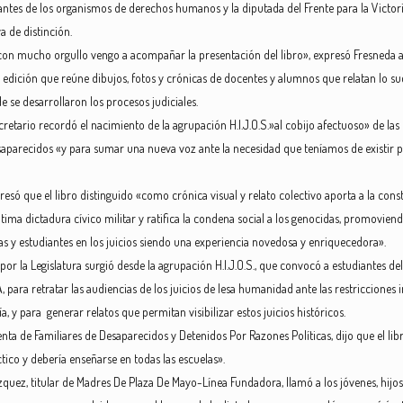
antes de los organismos de derechos humanos y la diputada del Frente para la Victoria
va de distinción.
con mucho orgullo vengo a acompañar la presentación del libro», expresó Fresneda al 
 edición que reúne dibujos, fotos y crónicas de docentes y alumnos que relatan lo suc
e se desarrollaron los procesos judiciales.
ecretario recordó el nacimiento de la agrupación H.I.J.O.S.»al cobijo afectuoso» de la
saparecidos «y para sumar una nueva voz ante la necesidad que teníamos de existir 
resó que el libro distinguido «como crónica visual y relato colectivo aporta a la cons
ima dictadura cívico militar y ratifica la condena social a los genocidas, promoviend
tas y estudiantes en los juicios siendo una experiencia novedosa y enriquecedora».
or la Legislatura surgió desde la agrupación H.I.J.O.S., que convocó a estudiantes de
, para retratar las audiencias de los juicios de lesa humanidad ante las restricciones 
ía, y para generar relatos que permitan visibilizar estos juicios históricos.
denta de Familiares de Desaparecidos y Detenidos Por Razones Políticas, dijo que el l
ctico y debería enseñarse en todas las escuelas».
zquez, titular de Madres De Plaza De Mayo-Línea Fundadora, llamó a los jóvenes, hijos