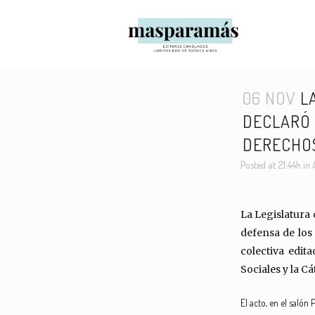
06 NOV
LA
DECLARÓ 
DERECHOS
Posted at 21:44h
in
La Legislatura 
defensa de los
colectiva edita
Sociales y la 
El acto, en el salón