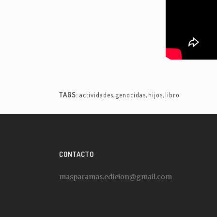
TAGS:
actividades
,
genocidas
,
hijos
,
libro
CONTACTO
masparamas.edicion@gmail.com