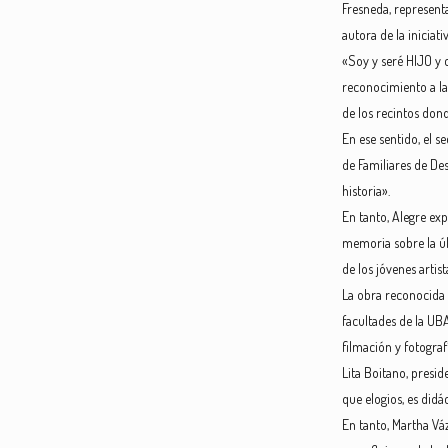
Fresneda, represent
autora de la iniciati
«Soy y seré HIJO y 
reconocimiento a la
de los recintos dond
En ese sentido, el s
de Familiares de De
historia».
En tanto, Alegre exp
memoria sobre la últ
de los jóvenes artis
La obra reconocida p
facultades de la UBA
filmación y fotograf
Lita Boitano, presi
que elogios, es didá
En tanto, Martha Vá