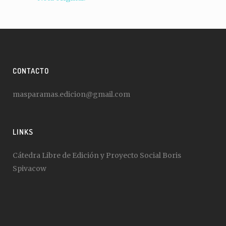
CONTACTO
masparamas.edicion@gmail.com
LINKS
Cátedra Libre de Edición y Proyecto Social Boris
Spivacow