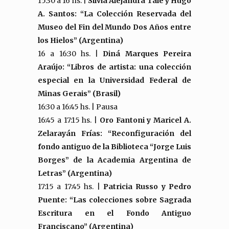
15:30 a 16 hs. |
Silvia Alejandra Tale y Hugo
A. Santos: “La Colección Reservada del
Museo del Fin del Mundo Dos Años entre
los Hielos” (Argentina)
16 a 16:30 hs. |
Diná Marques Pereira
Araújo: “Libros de artista: una colección
especial en la Universidad Federal de
Minas Gerais” (Brasil)
16:30 a 16:45 hs. | Pausa
16:45 a 17:15 hs. |
Oro Fantoni y Maricel A.
Zelarayán Frías: “Reconfiguración del
fondo antiguo de la Biblioteca “Jorge Luis
Borges” de la Academia Argentina de
Letras” (Argentina)
17:15 a 17:45 hs. |
Patricia Russo y Pedro
Puente: “Las colecciones sobre Sagrada
Escritura en el Fondo Antiguo
Franciscano” (Argentina)