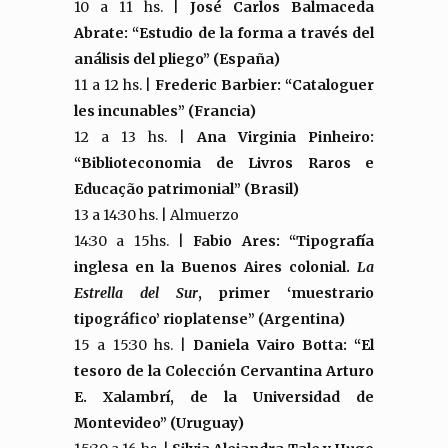
10 a 11 hs. |
José Carlos Balmaceda
Abrate: “Estudio de la forma a través del
análisis del pliego” (España)
11 a 12 hs. |
Frederic Barbier: “Cataloguer
les incunables” (Francia)
12 a 13 hs. |
Ana Virginia Pinheiro:
“Biblioteconomia de Livros Raros e
Educação patrimonial” (Brasil)
13 a 14:30 hs. | Almuerzo
14:30 a 15hs. |
Fabio Ares: “Tipografía
inglesa en la Buenos Aires colonial.
La
Estrella del Sur
, primer ‘muestrario
tipográfico’ rioplatense” (Argentina)
15 a 15:30 hs. |
Daniela Vairo Botta: “El
tesoro de la Colección Cervantina Arturo
E. Xalambrí, de la Universidad de
Montevideo” (Uruguay)