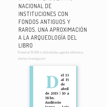
NACIONAL DE
INSTITUCIONES CON
FONDOS ANTIGUOS Y
RAROS. UNA APROXIMACIÓN
A LA ARQUEOLOGÍA DEL
LIBRO
Posted at 19:08h
in
Actividades
,
agenda
,
biblioteca
,
charlas
,
Investigación
D
el 13
al 15
de
abril
de 2015 | 10 a
18 hs.
Auditorio