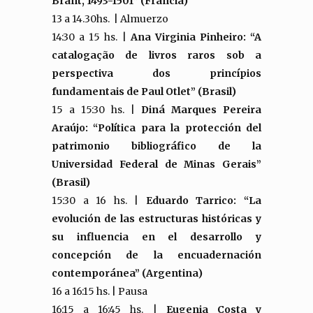
Brant, 1493-1501” (Francia)
13 a 14.30hs. | Almuerzo
14:30 a 15 hs. |
Ana Virginia Pinheiro: “A
catalogação de livros raros sob a
perspectiva dos princípios
fundamentais de Paul Otlet” (Brasil)
15 a 15:30 hs. |
Diná Marques Pereira
Araújo: “Política para la protección del
patrimonio bibliográfico de la
Universidad Federal de Minas Gerais”
(Brasil)
15:30 a 16 hs. |
Eduardo Tarrico: “La
evolución de las estructuras históricas y
su influencia en el desarrollo y
concepción de la encuadernación
contemporánea” (Argentina)
16 a 16:15 hs. | Pausa
16:15 a 16:45 hs. |
Eugenia Costa y