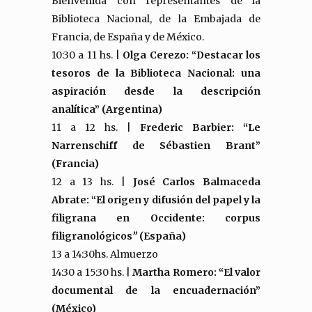
Bienvenida con representantes de la
Biblioteca Nacional, de la Embajada de
Francia, de España y de México.
10:30 a 11 hs. |
Olga Cerezo: “Destacar los
tesoros de la Biblioteca Nacional: una
aspiración desde la descripción
analítica” (Argentina)
11 a 12 hs. |
Frederic Barbier: “Le
Narrenschiff de Sébastien Brant”
(Francia)
12 a 13 hs. |
José Carlos Balmaceda
Abrate: “El origen y difusión del papel y la
filigrana en Occidente: corpus
filigranológicos
”
(España)
13 a 14:30hs. Almuerzo
14:30 a 15:30 hs. |
Martha Romero: “El valor
documental de la encuadernación”
(México)