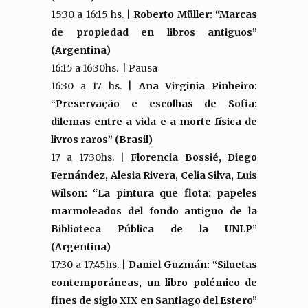
15:30 a 16:15 hs. |
Roberto Müller: “Marcas
de propiedad en libros antiguos”
(Argentina)
16:15 a 16:30hs. | Pausa
16:30 a 17 hs. |
Ana Virginia Pinheiro:
“Preservação e escolhas de Sofia:
dilemas entre a vida e a morte física de
livros raros” (Brasil)
17 a 17:30hs. |
Florencia Bossié, Diego
Fernández, Alesia Rivera, Celia Silva, Luis
Wilson: “La pintura que flota: papeles
marmoleados del fondo antiguo de la
Biblioteca Pública de la UNLP”
(Argentina)
17:30 a 17:45hs. |
Daniel Guzmán: “Siluetas
contemporáneas, un libro polémico de
fines de siglo XIX en Santiago del Estero”