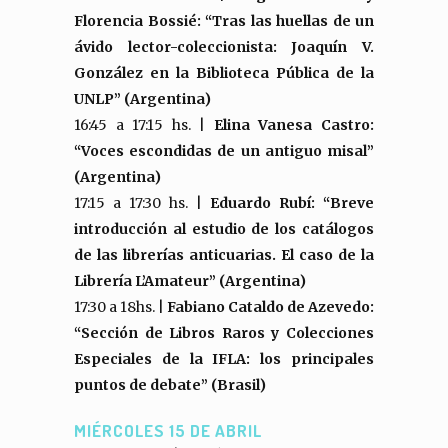
Florencia Bossié: “Tras las huellas de un
ávido lector-coleccionista: Joaquín V.
González en la Biblioteca Pública de la
UNLP” (Argentina)
16:45 a 17:15 hs. |
Elina Vanesa Castro:
“Voces escondidas de un antiguo misal”
(Argentina)
17:15 a 17:30 hs. |
Eduardo Rubí: “Breve
introducción al estudio de los catálogos
de las librerías anticuarias. El caso de la
Librería L’Amateur” (Argentina)
17:30 a 18hs. |
Fabiano Cataldo de Azevedo:
“Sección de Libros Raros y Colecciones
Especiales de la IFLA: los principales
puntos de debate” (Brasil)
MIÉRCOLES 15 DE ABRIL