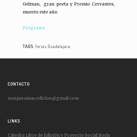
Gelman, gran poeta y Premio Cervantes,
muerto este año.
Programa
TAGS:
ferias
,
Guadalajara
CONTACTO
masparamas.edicion@gmail.com
LINKS
Cátedra Libre de Edición y Proyecto Social Boris