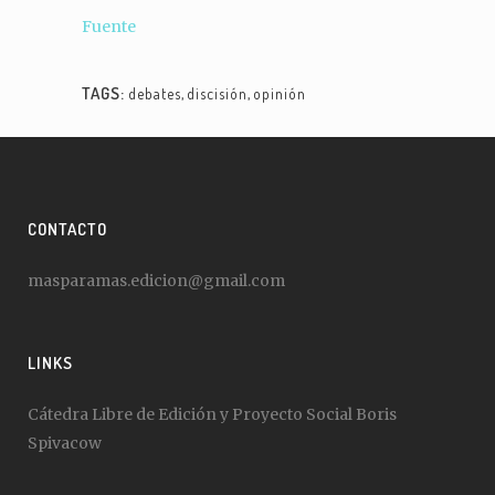
Fuente
TAGS:
debates
,
discisión
,
opinión
CONTACTO
masparamas.edicion@gmail.com
LINKS
Cátedra Libre de Edición y Proyecto Social Boris
Spivacow