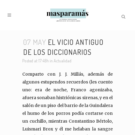
07 MAY
EL VICIO ANTIGUO
DE LOS DICCIONARIOS
Posted at 17:48h
in
Actualidad
Comparto con J. J. Millás, además de
algunos estupendos recuerdos (les cuento
uno: era de noche, Franco agonizaba,
afuera sonaban histriónicas sirenas, y en el
salón de un piso del barrio de la Guindalera
el humo de los porros podía cortarse con
un cuchillo, mientras Constantino Bértolo,
Luismari Brox y él me helaban la sangre