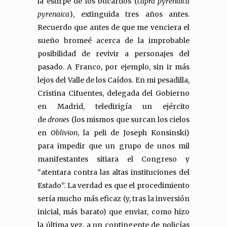
la estirpe de los bucardos (
capra pyrenaica
pyrenaica
), extinguida tres años antes.
Recuerdo que antes de que me venciera el
sueño bromeé acerca de la improbable
posibilidad de revivir a personajes del
pasado. A Franco, por ejemplo, sin ir más
lejos del Valle de los Caídos. En mi pesadilla,
Cristina Cifuentes, delegada del Gobierno
en Madrid, teledirigía un ejército
de
drones
(los mismos que surcan los cielos
en
Oblivion
, la peli de Joseph Konsinski)
para impedir que un grupo de unos mil
manifestantes sitiara el Congreso y
“atentara contra las altas instituciones del
Estado”. La verdad es que el procedimiento
sería mucho más eficaz (y, tras la inversión
inicial, más barato) que enviar, como hizo
la última vez, a un contingente de policías