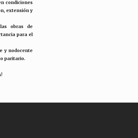
en condiciones
ón, extensión y
 las obras de
rtancia para el
te y nodocente
o paritario.
A!