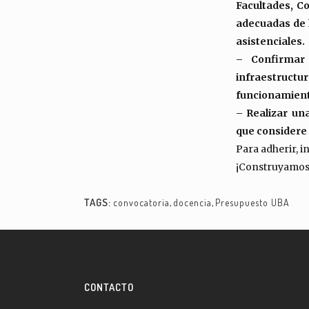
Facultades, C
adecuadas de h
asistenciales.
– Confirmar 
infraestructur
funcionamiento
– Realizar un
que considere 
Para adherir, i
¡Construyamos u
TAGS:
convocatoria
,
docencia
,
Presupuesto UBA
CONTACTO