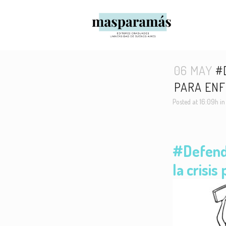
06 MAY
#D
PARA ENF
Posted at 16:09h
i
#Defenda
la crisi