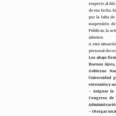
respecto al del
de esa fecha. E
por la falta de
suspensión de
Públicas, la ac
mismos.
A esta situaci
personal docen
Los abajo fir
Buenos Aires,
Gobierno Nac
Universidad p
extensión y as
– Asignar la 
Congreso de l
Administración
– Otorgar un 