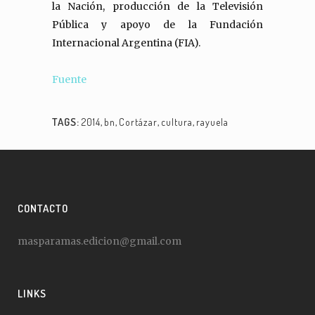
la Nación, producción de la Televisión
Pública y apoyo de la Fundación
Internacional Argentina (FIA).
Fuente
TAGS:
2014
,
bn
,
Cortázar
,
cultura
,
rayuela
CONTACTO
masparamas.edicion@gmail.com
LINKS