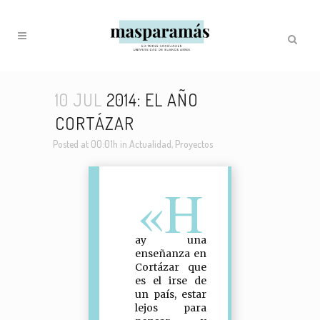
10 JUL
2014: EL AÑO
CORTÁZAR
Posted at 00:01h
in
Actualidad
,
Proyectos
«H
ay una
enseñanza en
Cortázar que
es el irse de
un país, estar
lejos para